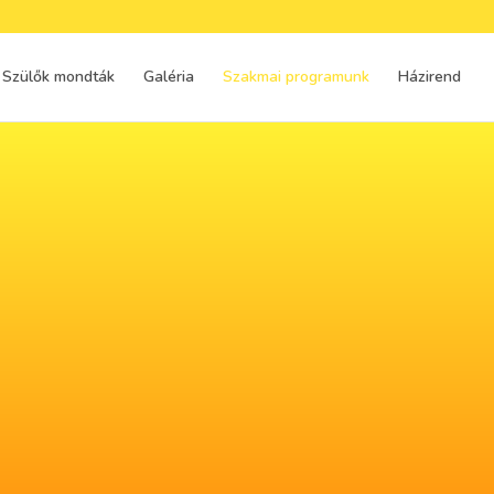
Szülők mondták
Galéria
Szakmai programunk
Házirend