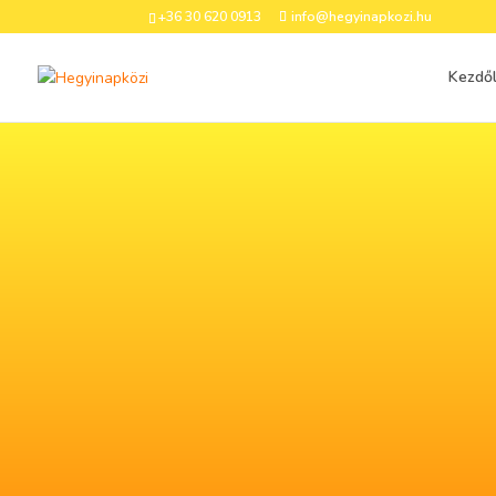
+36 30 620 0913
info@hegyinapkozi.hu
Kezdő