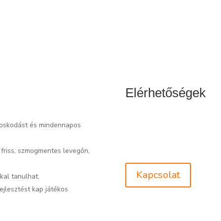
Elérhetőségek
+36 30 620 0913
doskodást és mindennapos
info@hegyinapkozi.hu
 friss, szmogmentes levegőn,
Kapcsolat
kal tanulhat,
jlesztést kap játékos