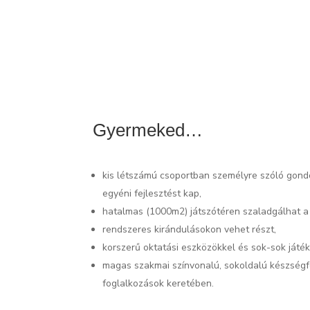
Gyermeked…
kis létszámú csoportban személyre szóló gon
egyéni fejlesztést kap,
hatalmas (1000m2) játszótéren szaladgálhat a
rendszeres kirándulásokon vehet részt,
korszerű oktatási eszközökkel és sok-sok játék
magas szakmai színvonalú, sokoldalú készségfe
foglalkozások keretében.