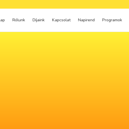
lap
Rólunk
Díjaink
Kapcsolat
Napirend
Programok
Szakmai
programunk